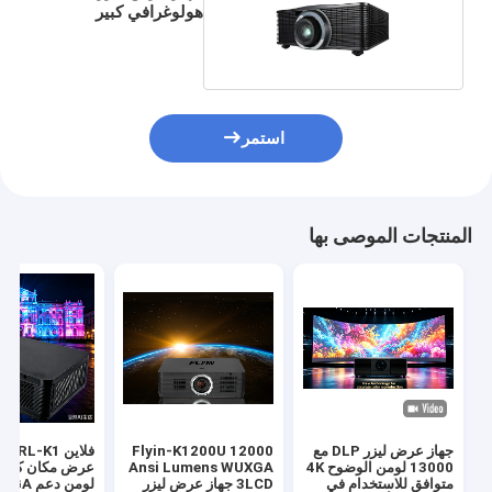
هولوغرافي كبير
للمكان
استمر
المنتجات الموصى بها
جهاز عرض ليزر DLP مع
Flyin-K1200U 12000
فلاين K1
13000 لومن الوضوح 4K
Ansi Lumens WUXGA
متوافق للاستخدام في
3LCD جهاز عرض ليزر
لومن دعم 