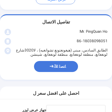
تفاصيل الاتصال
Mr. PingQuan Ho
86-18038098051
الطابق السادس، مبنى (هيغونغتونغ تشوانغيه) ، لا3020شارع
لونغغانغ، منطقة لونغغانغ، منطقة لونغغانغ، شينشن.
ﺎﺘﺼﻟ ﺍﻶﻧ
احصل على افضل سعر ل
جهاز عرض ليزر