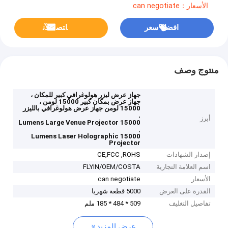
الأسعار：can negotiate
افضل سعر
ﺎﺘﺼﻟ ﺍﻶﻧ
منتوج وصف
جهاز عرض ليزر هولوغرافي كبير للمكان ،
جهاز عرض بمكان كبير 15000 لومن ،
15000 لومن جهاز عرض هولوغرافي بالليزر
,
أبرز
15000 Lumens Large Venue Projector
,
15000 Lumens Laser Holographic
Projector
إصدار الشهادات
CE,FCC ,ROHS
اسم العلامة التجارية
FLYIN/OEM/COSTA
الأسعار
can negotiate
القدرة على العرض
5000 قطعة شهريا
تفاصيل التغليف
509 * 484 * 185 ملم
عرض المزيد