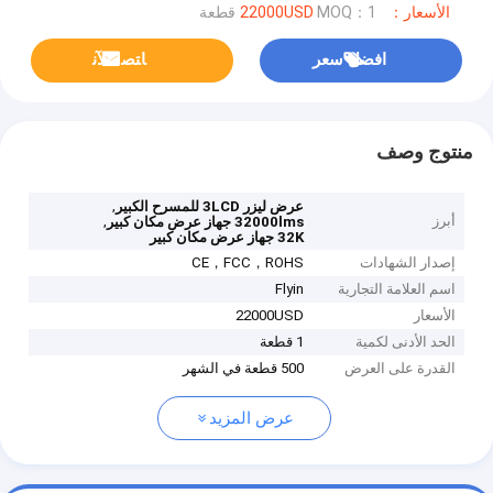
الأسعار：22000USD
MOQ：1 قطعة
افضل سعر
ﺎﺘﺼﻟ ﺍﻶﻧ
منتوج وصف
,
عرض ليزر 3LCD للمسرح الكبير
أبرز
,
32000lms جهاز عرض مكان كبير
32K جهاز عرض مكان كبير
إصدار الشهادات
CE，FCC，ROHS
اسم العلامة التجارية
Flyin
الأسعار
22000USD
الحد الأدنى لكمية
1 قطعة
القدرة على العرض
500 قطعة في الشهر
عرض المزيد