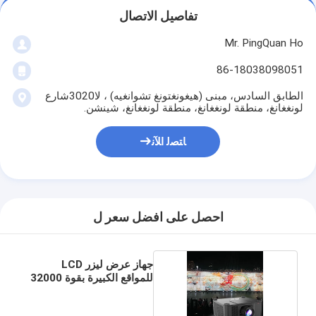
تفاصيل الاتصال
Mr. PingQuan Ho
86-18038098051
الطابق السادس، مبنى (هيغونغتونغ تشوانغيه) ، لا3020شارع
لونغغانغ، منطقة لونغغانغ، منطقة لونغغانغ، شينشن.
ﺎﺘﺼﻟ ﺍﻶﻧ
احصل على افضل سعر ل
جهاز عرض ليزر LCD
للمواقع الكبيرة بقوة 32000
لومن