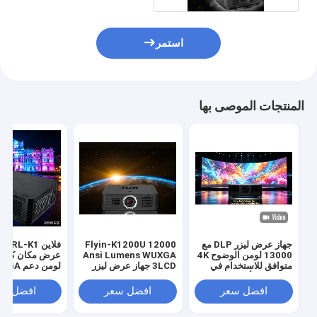
استمر
المنتجات الموصى بها
جهاز عرض ليزر DLP مع
Flyin-K1200U 12000
فلاين K1
13000 لومن الوضوح 4K
Ansi Lumens WUXGA
متوافق للاستخدام في
3LCD جهاز عرض ليزر
لومن دعم 
الخارج في أماكن كبيرة
1.8x تكبير كهربائي
3LCD 3D 4K
HDBaseT لقاعة كبيرة
افضل سعر
افضل سعر
افضل سع