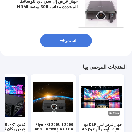
جهاز عرض إل سي دي للوسائط
المتعددة مقاس 300 بوصة HDMI
مع 10000 لومن WUXGA
استمر
المنتجات الموصى بها
جهاز عرض ليزر DLP مع
Flyin-K1200U 12000
فلاين K1
13000 لومن الوضوح 4K
Ansi Lumens WUXGA