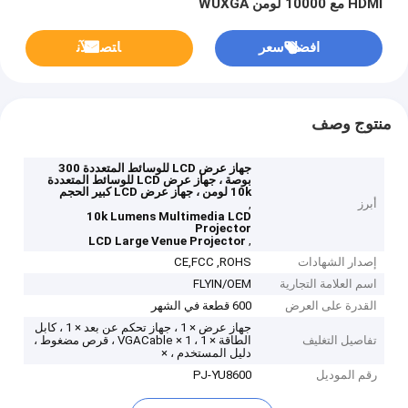
HDMI مع 10000 لومن WUXGA
افضل سعر
ﺎﺘﺼﻟ ﺍﻶﻧ
منتوج وصف
جهاز عرض LCD للوسائط المتعددة 300
بوصة ، جهاز عرض LCD للوسائط المتعددة
10k لومن ، جهاز عرض LCD كبير الحجم
أبرز
,
10k Lumens Multimedia LCD
Projector
,
LCD Large Venue Projector
إصدار الشهادات
CE,FCC ,ROHS
اسم العلامة التجارية
FLYIN/OEM
القدرة على العرض
600 قطعة في الشهر
جهاز عرض × 1 ، جهاز تحكم عن بعد × 1 ، كابل
تفاصيل التغليف
الطاقة × 1 ، VGACable × 1 ، قرص مضغوط ،
دليل المستخدم ، ×
رقم الموديل
PJ-YU8600