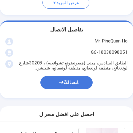
عرض المزيد
تفاصيل الاتصال
Mr. PingQuan Ho
86-18038098051
الطابق السادس، مبنى (هيغونغتونغ تشوانغيه) ، لا3020شارع
لونغغانغ، منطقة لونغغانغ، منطقة لونغغانغ، شينشن.
ﺎﺘﺼﻟ ﺍﻶﻧ
احصل على افضل سعر ل