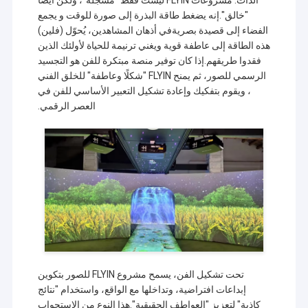
الذات. مشروعات FLYIN ليست فقط "مسجلة"، ولكن أيضا
"خالق".إنه يضغط طاقة البذرة إلى صورة للوقت و يجمع
الفضاء إلى قصيدة بصريةفي أذهان المشاهدين، يُحوّل (فلين)
هذه الطاقة إلى عاطفة قوية ويغني ترنيمة للحياة لأولئك الذين
فقدوا طريقهم.إذا كان توفير منصة مبتكرة للفن هو التجسيد
الرسمي للصور، ثم يمنح FLYIN "شكلًا وعاطفة" للخلق الفني
، ويقوم بتفكيك وإعادة تشكيل التعبير الأساسي للفن في
العصر الرقمي.
تحت تشكيل الفن، يسمح مشروع FLYIN للصور بتكوين
إبداعات افتراضية، وتداخلها مع الواقع، واستخدام "نتائج
كاذبة" لتعزيز "العواطف الحقيقية".هذا النوع من الاستجواب