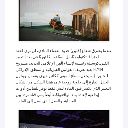
عندما يخترق شعاع (فلين) حدود الفضاء المادي، لن نرى فقط
اختراقًا تكنولوجيًا، بل أيضًا توسعًا ثوريًا في بعد التعبير
الفني.كوسيلة رئيسية لإنشاء الفن الإعلامي الجديد، مشروع
FLYIN يعيد تعريف القوانين الفيزيائية والمنطق الإدراكي
للخلق - إنه يجعل سطح المبنى ككائن حيوي يتنفس،ويحول
الحقل الفارغ إلى حاوية روحية غامرةهذا الشكل من أشكال
التعبير الذي يكسر قيود المادة ليس فقط يوفر للفنانين أدوات
إبداعية لإعادة بناء الواقعولكنه أيضاً يبني قناة تردد بين
الصفحة الرئيسية
المشاهد والعمل الذي يصل إلى القلب.
شركة شنتشن فلاي إن للتكنولوجيا المحدودة
هي
منتجات
مؤسسة حديثة ذات تقنية عالية. التكامل مع تطوير المنتج
والإنتاج والمبيعات. تأسست شركتنا في ديسمبر 2013،
معلومات عنا
وتم تسجيل العلامة التجارية FLYIN بنجاح في نفس العام
أيضًا. في ديسمبر 2013، أنشأت شركتنا مصنعها الخاص