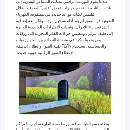
عندما يقوم التورنت الرقمي بتفكيك المشاعر البشرية إلى
بايتات بيانات، تستخدم جهازات عرض "فلين" الضوء والظلال
كقلمين لكتابة قواعد جديدة في مصفوفة الكهرباء
الضوئية.فن الصور لم يعد أداة تسجيل باردة، ولكن لغة إضافية
التي تعيد بناء الإدراك، وتصلب الاهتزازات العاطفية العابرة
إلى طيف مرئي، وتتضمن حركات الفكر المجردة إلى روايات
بصرية ديناميكية.في منطقة التصادم بين الخوارزميات
والحساسية، يستخدم FLYIN تقنية الضوء والظلال الدقيقة
لإعطاء الصور الرقمية حيوية جديدة.
يتطلب نمو الحياة طاقة، وربما نعمة الطبيعة، أو ربما تراكم