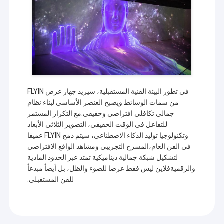
في Shenzhen، Guangdong. استنادًا إلى اتجاه العصر
جولة في المعمل
وطلب العملاء، تركز شركتنا على ابتكار وتطوير التقنيات
الأساسية، بحيث تم بالفعل تطوير تقنية عرض 3LCD
مراقبة الجودة
بشكل مستقل مع أجهزة عرض سلسلة مصدر ضوء
الليزر وتقنية عرض DLP مع أجهزة عرض سلسلة مصدر
ضوء LED.
اتصل بنا
أخبار
في تطور البيئة الفنية المستقبلية، سيزيد جهاز عرض FLYIN
حالات
من سمات الوسائط ويصبح العنصر الأساسي لبناء نظام
جمالي تكافلي افتراضي وحقيقي.مع التكرار المستمر
للتفاعل في الوقت الحقيقي، التصوير الثلاثي الأبعاد
وتكنولوجيا توليد الذكاء الاصطناعي، سيتم دمج FLYIN عميقا
جهاز عرض مكان كبير
في الفن العام،المسرح التجريبي ومشاهد الواقع الافتراضي
لتشكيل شبكة جمالية ديناميكية تمتد عبر الحدود المادية
جهاز عرض ليزر DLP
والرقميةفلاين ليس فقط عرضا للضوء والظل، بل أيضاً مبدعاً
للفن المستقبلي.
جهاز عرض الخرائط ثلاثي الأبعاد
أجهزة عرض فيديو الكنيسة