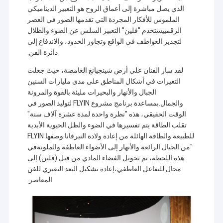
الذي يصل مباشرة إلى أعماق الروح هو التعبير الديناميكي
الملموس للأفكار المجردة التي تقدمها الصور في العصر
الرقمييستخدم "فلين" التعبير السلس عن الضوء والظلال
لتجذير العواطف في الواقع وتجاوز الحدود، والاندفاع إلى
دائرة الفن.
لقد سار الفنان على أرض شينجيانغ الغامضة، حيث جعلت
التغيرات في أشكال المناطق على مدى مليارات السنين
الجبال والأنهار والبحيرات مليئة بالقوة والمرونة
والجمال.بمساعدة برنامج مشروع FLYIN لتوليد الصور في
الوقت الحقيقي، هذه "نظرة واحدة لمدة عشرة آلاف سنة"
تقلب الطاقة يتم تفسيرها في الضوء والظل.الحيوية الأبدية
للطبيعة والطاقة الهائلة من إعادة ولادة النيرفانا وصفها FLYIN
"من الجبال الرائعة والأنهار إلى الأضواء العاطفة والملونةفي
هذه اللحظة، تم تحويل الفضاء المادي من قبل (فلين) إلى
مجال للتفاعل العاطفي،إعادة تشكيل البعد التعبري للفن
المعاصر.