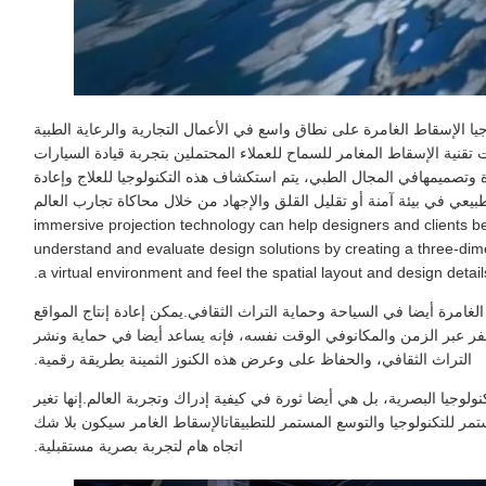
جيا الإسقاط الغامرة على نطاق واسع في الأعمال التجارية والرعاية الطبية
نية الإسقاط المغامر للسماح للعملاء المحتملين بتجربة قيادة السيارات
ة وتصميمهافي المجال الطبي، يتم استكشاف هذه التكنولوجيا للعلاج وإعادة
عي في بيئة آمنة أو تقليل القلق والإجهاد من خلال محاكاة تجارب العالم
في التخطيط الحضري والتصميم المعماري immersive projection technology can help designers and clients better
understand and evaluate design solutions by creating a three-dimen
a virtual environment and feel the spatial layout and design details
لغامرة أيضا في السياحة وحماية التراث الثقافي.يمكن إعادة إنتاج المواقع
السفر عبر الزمن والمكانوفي الوقت نفسه، فإنه يساعد أيضا في حماية ونشر
التراث الثقافي، والحفاظ على وعرض هذه الكنوز الثمينة بطريقة رقمية.
ولوجيا البصرية، بل هي أيضا ثورة في كيفية إدراك وتجربة العالم.إنها تغير
ستمر للتكنولوجيا والتوسع المستمر للتطبيقاتالإسقاط الغامر سيكون بلا شك
اتجاه هام لتجربة بصرية مستقبلية.