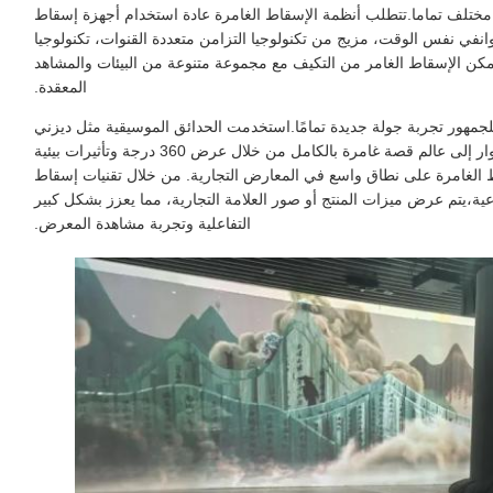
لم مختلف تماما.تتطلب أنظمة الإسقاط الغامرة عادة استخدام أجهزة إسقاط
انفي نفس الوقت، مزيج من تكنولوجيا التزامن متعددة القنوات، تكنولوجيا
مكن الإسقاط الغامر من التكيف مع مجموعة متنوعة من البيئات والمشاهد
المعقدة.
للجمهور تجربة جولة جديدة تمامًا.استخدمت الحدائق الموسيقية مثل ديزني
وأستوديوهات يونيفرسال هذه التكنولوجيا لجلب الزوار إلى عالم قصة غامرة بالكامل من خلال عرض 360 درجة وتأثيرات بيئية
ط الغامرة على نطاق واسع في المعارض التجارية. من خلال تقنيات إسقاط
ية،يتم عرض ميزات المنتج أو صور العلامة التجارية، مما يعزز بشكل كبير
التفاعلية وتجربة مشاهدة المعرض.