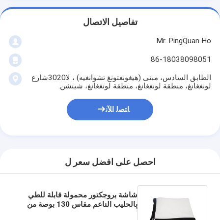
تفاصيل الاتصال
Mr. PingQuan Ho
86-18038098051
الطابق السادس، مبنى (هيغونغتونغ تشوانغيه) ، لا3020شارع
لونغغانغ، منطقة لونغغانغ، منطقة لونغغانغ، شينشن.
ﺎﺘﺼﻟ ﺍﻶﻧ
احصل على افضل سعر ل
شاشة بروجكتور محمولة قابلة للطي
بالحليب الناعم مقاس 130 بوصة من
أجل عرض الأعمال للتدريب التعليمي