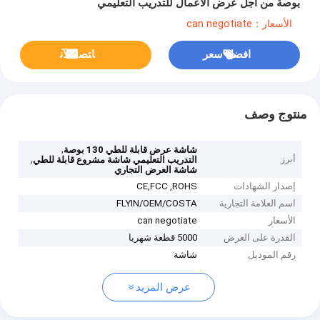
بوصة من أجل عرض الأعمال للتدريب التعليمي
الأسعار：can negotiate
افضل سعر
ﺎﺘﺼﻟ ﺍﻶﻧ
منتوج وصف
,
شاشة عرض قابلة للطي 130 بوصة
أبرز
,
التدريب التعليمي شاشة مشروع قابلة للطي
شاشة العرض التجاري
إصدار الشهادات
CE,FCC ,ROHS
اسم العلامة التجارية
FLYIN/OEM/COSTA
الأسعار
can negotiate
القدرة على العرض
5000 قطعة شهريا
رقم الموديل
شاشة
عرض المزيد