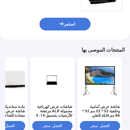
استمر
المنتجات الموصى بها
شاشة عرض أمامية
شاشات عرض كهربائية
مادة سبانديكس
وخلفية 32 * 32 مم 32 *
محمولة ALR مرتفعة
شاشة عرض قابل
64 مم قابلة للطي
للأرضيات بتنسيق 16: 9
مضادة للتجاعيد
صندوق حمل سهل
افضل سعر
افضل سعر
افضل سع